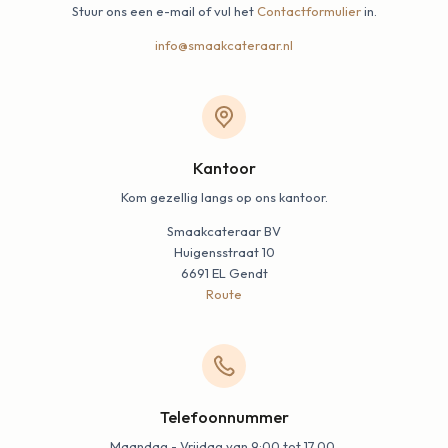
Stuur ons een e-mail of vul het
Contactformulier
in.
info@smaakcateraar.nl
Kantoor
Kom gezellig langs op ons kantoor.
Smaakcateraar BV
Huigensstraat 10
6691 EL Gendt
Route
Telefoonnummer
Maandag - Vrijdag van 9:00 tot 17.00.