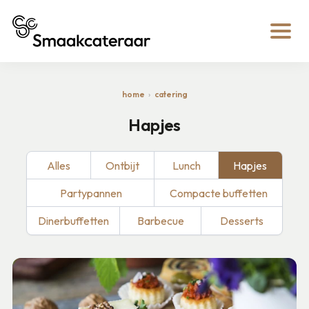
home
catering
Hapjes
Alles
Ontbijt
Lunch
Hapjes
Partypannen
Compacte buffetten
Dinerbuffetten
Barbecue
Desserts