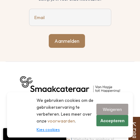
Email
Aanmelden
We gebruiken cookies om de
gebruikerservaring te
Weigeren
verbeteren. Lees meer over
Accepteren
onze
voorwaarden
.
Kies cookies
BBQ
©
Smaakcateraar B.V. 2026
|
Huigensstraat 10, 6691 EL Gendt
|
Volg ons op Instagram
Cookies
|
Privacy policy
|
Website by spinbox.nl