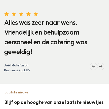
Alles was zeer naar wens.
Vriendelijk en behulpzaam
personeel en de catering was
geweldig!
Rini Ton
Audi De Waal Geldermalsen
Joël Malefason
Gijs Egbers
Paul van Zeist
Partners2Pack BV
Mega Stones BV
Hoofd hospitality en sales, Nederlands
Openlucht Museum
Laatste nieuws
Blijf op de hoogte van onze laatste nieuwtjes