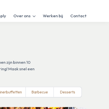
pply
Over ons
Werken bij
Contact
en zijn binnen 10
ring! Maak snel een
inerbuffetten
Barbecue
Desserts