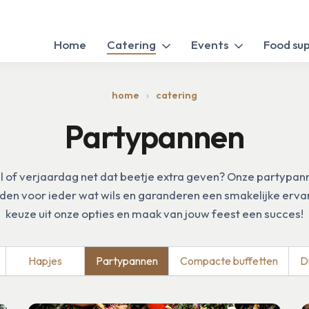
Home
Catering
Events
Food su
home
catering
Partypannen
el of verjaardag net dat beetje extra geven? Onze partypann
en voor ieder wat wils en garanderen een smakelijke erva
keuze uit onze opties en maak van jouw feest een succes!
Hapjes
Partypannen
Compacte buffetten
D