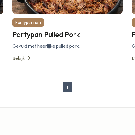
Partypannen
Partypan Pulled Pork
Gevuld met heerlijke pulled pork.
G
Bekijk
B
1