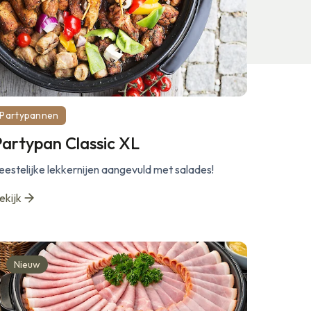
Partypannen
Partypan Classic XL
eestelijke lekkernijen aangevuld met salades!
ekijk
Nieuw